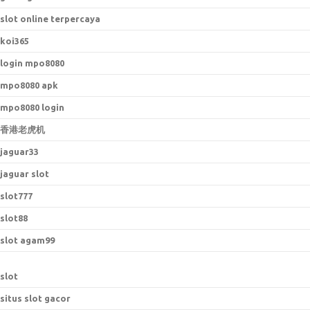
slot online terpercaya
koi365
login mpo8080
mpo8080 apk
mpo8080 login
香港老虎机
jaguar33
jaguar slot
slot777
slot88
slot agam99
slot
situs slot gacor