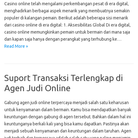
Casino online telah mengalami perkembangan pesat di era digital,
menghadirkan berbagai aspek menarik yang membuatnya semakin
populer di kalangan pemain. Berikut adalah beberapa sisi menarik
dari casino online di era digital: 1. Aksesibilitas Global Di era digital,
casino online memungkinkan pemain untuk bermain dari mana saja
dan kapan saja hanya dengan perangkat yang terhubung ke…
Read More »
Suport Transaksi Terlengkap di
Agen Judi Online
Gabung agen judi online terpercaya menjadi salah satu keharusan
untuk kenyamanan dalam bermain. Kamu bisa mendapatkan banyak
keuntungan dengan gabung di agen tersebut. Bahkan dalam hal ini
keuntunganya berkali kali yang bisa kamu dapatkan. Pastinya akan
menjadi sebuah kenyamanan dan keuntungan dalam taruhan. Agen