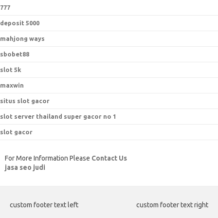
777
deposit 5000
mahjong ways
sbobet88
slot 5k
maxwin
situs slot gacor
slot server thailand super gacor no 1
slot gacor
For More Information Please
Contact Us
jasa seo judi
custom footer text left
custom footer text right