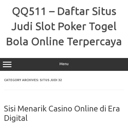
Skip
to
QQ511 – Daftar Situs
content
Judi Slot Poker Togel
Bola Online Terpercaya
Menu
CATEGORY ARCHIVES:
SITUS JUDI 32
Sisi Menarik Casino Online di Era
Digital