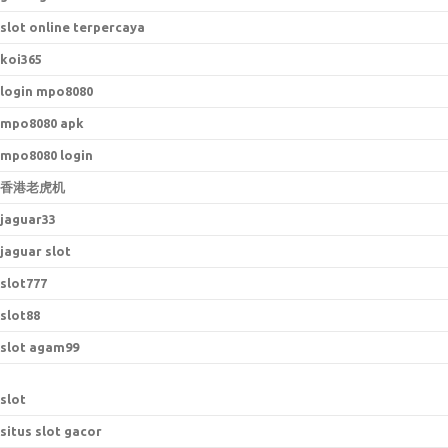
slot online terpercaya
koi365
login mpo8080
mpo8080 apk
mpo8080 login
香港老虎机
jaguar33
jaguar slot
slot777
slot88
slot agam99
slot
situs slot gacor