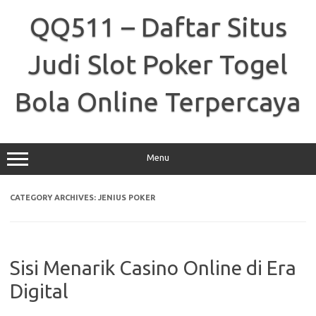
Skip
to
QQ511 – Daftar Situs
content
Judi Slot Poker Togel
Bola Online Terpercaya
Menu
CATEGORY ARCHIVES:
JENIUS POKER
Sisi Menarik Casino Online di Era
Digital