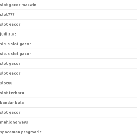
slot gacor maxwin
slot777
slot gacor
judi slot
situs slot gacor
situs slot gacor
slot gacor
slot gacor
slot88
slot terbaru
bandar bola
slot gacor
mahjong ways
spaceman pragmatic