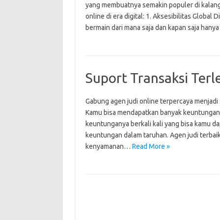
yang membuatnya semakin populer di kalanga
online di era digital: 1. Aksesibilitas Globa
bermain dari mana saja dan kapan saja han
Suport Transaksi Terl
Gabung agen judi online terpercaya menjadi
Kamu bisa mendapatkan banyak keuntungan d
keuntunganya berkali kali yang bisa kamu d
keuntungan dalam taruhan. Agen judi terbaik
kenyamanan…
Read More »