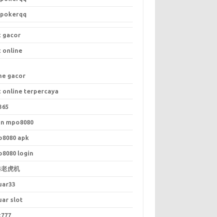
bpokerqq
t gacor
t online
e gacor
t online terpercaya
365
in mpo8080
8080 apk
8080 login
港老虎机
uar33
uar slot
t777