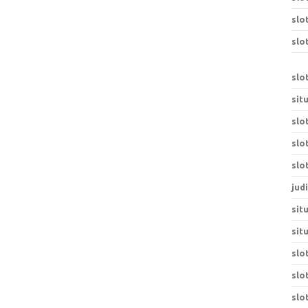
slo
slo
slo
sit
slo
slo
slo
judi
sit
sit
slo
slo
slo