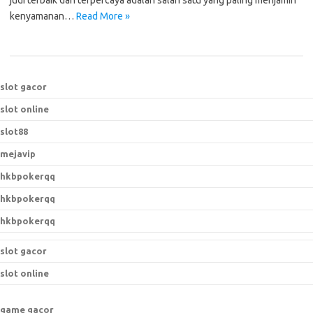
judi terbaik dan terpercaya adalah salah satu yang paling menjamin
kenyamanan…
Read More »
slot gacor
slot online
slot88
mejavip
hkbpokerqq
hkbpokerqq
hkbpokerqq
slot gacor
slot online
game gacor