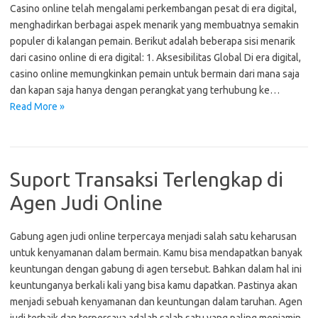
Casino online telah mengalami perkembangan pesat di era digital,
menghadirkan berbagai aspek menarik yang membuatnya semakin
populer di kalangan pemain. Berikut adalah beberapa sisi menarik
dari casino online di era digital: 1. Aksesibilitas Global Di era digital,
casino online memungkinkan pemain untuk bermain dari mana saja
dan kapan saja hanya dengan perangkat yang terhubung ke…
Read More »
Suport Transaksi Terlengkap di
Agen Judi Online
Gabung agen judi online terpercaya menjadi salah satu keharusan
untuk kenyamanan dalam bermain. Kamu bisa mendapatkan banyak
keuntungan dengan gabung di agen tersebut. Bahkan dalam hal ini
keuntunganya berkali kali yang bisa kamu dapatkan. Pastinya akan
menjadi sebuah kenyamanan dan keuntungan dalam taruhan. Agen