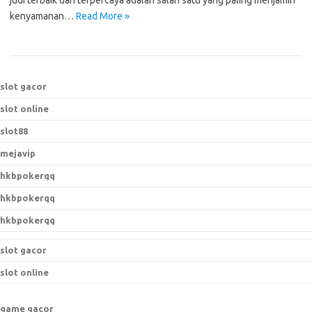
judi terbaik dan terpercaya adalah salah satu yang paling menjamin
kenyamanan…
Read More »
slot gacor
slot online
slot88
mejavip
hkbpokerqq
hkbpokerqq
hkbpokerqq
slot gacor
slot online
game gacor