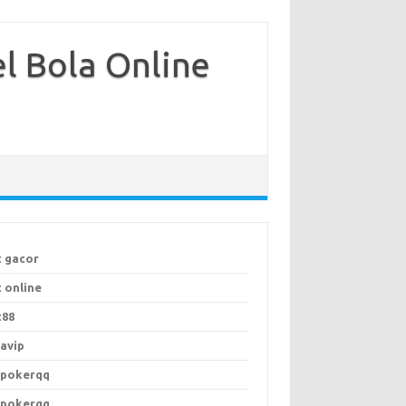
el Bola Online
t gacor
t online
t88
avip
bpokerqq
bpokerqq