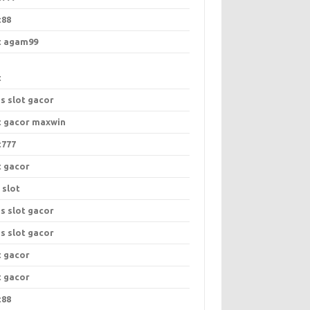
t88
t agam99
t
us slot gacor
t gacor maxwin
t777
t gacor
 slot
us slot gacor
us slot gacor
t gacor
t gacor
t88