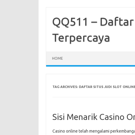
Skip
to
content
QQ511 – Daftar 
Terpercaya
HOME
TAG ARCHIVES:
DAFTAR SITUS JUDI SLOT ONLIN
Sisi Menarik Casino On
Casino online telah mengalami perkembangan