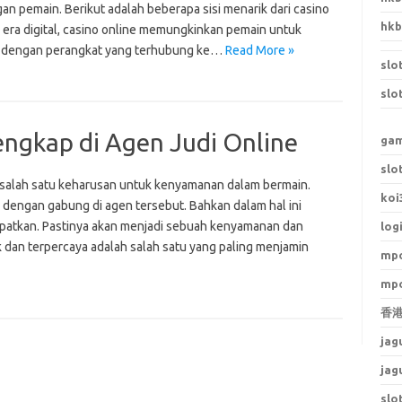
n pemain. Berikut adalah beberapa sisi menarik dari casino
hk
l Di era digital, casino online memungkinkan pemain untuk
ya dengan perangkat yang terhubung ke…
Read More »
slo
slo
engkap di Agen Judi Online
gam
slo
 salah satu keharusan untuk kenyamanan dalam bermain.
koi
engan gabung di agen tersebut. Bahkan dalam hal ini
apatkan. Pastinya akan menjadi sebuah kenyamanan dan
log
 dan terpercaya adalah salah satu yang paling menjamin
mpo
mpo
香
jag
jag
slo