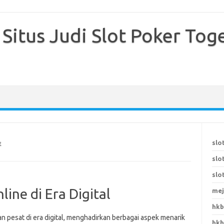
Situs Judi Slot Poker Tog
slo
E
slo
slo
line di Era Digital
mej
hk
 pesat di era digital, menghadirkan berbagai aspek menarik
hk