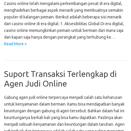
Casino online telah mengalami perkembangan pesat di era digital,
menghadirkan berbagai aspek menarik yang membuatnya semakin
populer di kalangan pemain. Berikut adalah beberapa sisi menarik
dari casino online di era digital: 1. Aksesibilitas Global Di era digital,
casino online memungkinkan pemain untuk bermain dari mana saja
dan kapan saja hanya dengan perangkat yang terhubung ke…
Read More »
Suport Transaksi Terlengkap di
Agen Judi Online
Gabung agen judi online terpercaya menjadi salah satu keharusan
untuk kenyamanan dalam bermain. Kamu bisa mendapatkan banyak
keuntungan dengan gabung di agen tersebut. Bahkan dalam hal ini
keuntunganya berkali kali yang bisa kamu dapatkan. Pastinya akan
menjadi sebuah kenyamanan dan keuntungan dalam taruhan. Agen