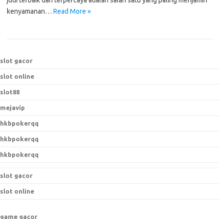
judi terbaik dan terpercaya adalah salah satu yang paling menjamin
kenyamanan…
Read More »
slot gacor
slot online
slot88
mejavip
hkbpokerqq
hkbpokerqq
hkbpokerqq
slot gacor
slot online
game gacor