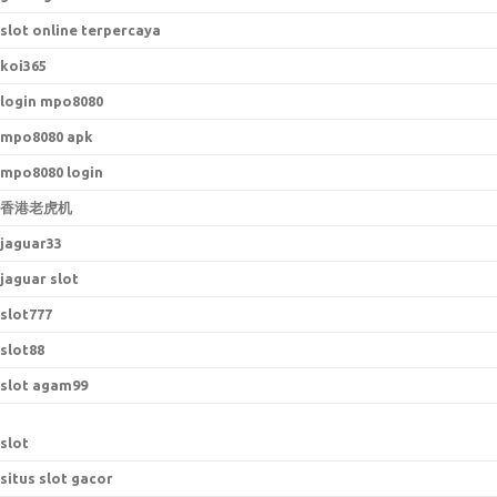
slot online terpercaya
koi365
login mpo8080
mpo8080 apk
mpo8080 login
香港老虎机
jaguar33
jaguar slot
slot777
slot88
slot agam99
slot
situs slot gacor