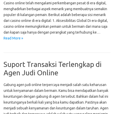
Casino online telah mengalami perkembangan pesat di era digital,
menghadirkan berbagai aspek menarik yang membuatnya semakin
populer di kalangan pemain. Berikut adalah beberapa sisi menarik
dari casino online di era digital: 1. Aksesibilitas Global Di era digital,
casino online memungkinkan pemain untuk bermain dari mana saja
dan kapan saja hanya dengan perangkat yang terhubung ke…
Read More »
Suport Transaksi Terlengkap di
Agen Judi Online
Gabung agen judi online terpercaya menjadi salah satu keharusan
untuk kenyamanan dalam bermain. Kamu bisa mendapatkan banyak
keuntungan dengan gabung di agen tersebut. Bahkan dalam hal ini
keuntunganya berkali kali yang bisa kamu dapatkan. Pastinya akan
menjadi sebuah kenyamanan dan keuntungan dalam taruhan. Agen