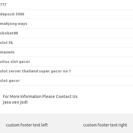
777
deposit 5000
mahjong ways
sbobet88
slot 5k
maxwin
situs slot gacor
slot server thailand super gacor no 1
slot gacor
For More Information Please
Contact Us
jasa seo judi
custom footer text left
custom footer text right