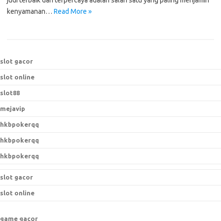
judi terbaik dan terpercaya adalah salah satu yang paling menjamin
kenyamanan…
Read More »
slot gacor
slot online
slot88
mejavip
hkbpokerqq
hkbpokerqq
hkbpokerqq
slot gacor
slot online
game gacor