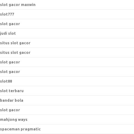
slot gacor maxwin
slot777
slot gacor
judi slot
situs slot gacor
situs slot gacor
slot gacor
slot gacor
slot88
slot terbaru
bandar bola
slot gacor
mahjong ways
spaceman pragmatic