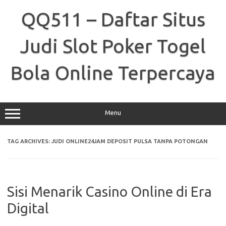
Skip
to
QQ511 – Daftar Situs
content
Judi Slot Poker Togel
Bola Online Terpercaya
Menu
TAG ARCHIVES:
JUDI ONLINE24JAM DEPOSIT PULSA TANPA POTONGAN
Sisi Menarik Casino Online di Era
Digital