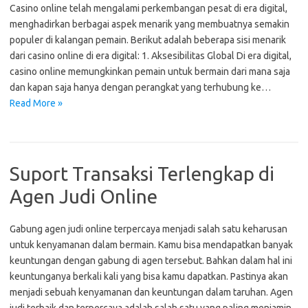
Casino online telah mengalami perkembangan pesat di era digital,
menghadirkan berbagai aspek menarik yang membuatnya semakin
populer di kalangan pemain. Berikut adalah beberapa sisi menarik
dari casino online di era digital: 1. Aksesibilitas Global Di era digital,
casino online memungkinkan pemain untuk bermain dari mana saja
dan kapan saja hanya dengan perangkat yang terhubung ke…
Read More »
Suport Transaksi Terlengkap di
Agen Judi Online
Gabung agen judi online terpercaya menjadi salah satu keharusan
untuk kenyamanan dalam bermain. Kamu bisa mendapatkan banyak
keuntungan dengan gabung di agen tersebut. Bahkan dalam hal ini
keuntunganya berkali kali yang bisa kamu dapatkan. Pastinya akan
menjadi sebuah kenyamanan dan keuntungan dalam taruhan. Agen