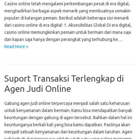
Casino online telah mengalami perkembangan pesat di era digital,
menghadirkan berbagai aspek menarik yang membuatnya semakin
populer di kalangan pemain. Berikut adalah beberapa sisi menarik
dari casino online di era digital: 1. Aksesibilitas Global Di era digital,
casino online memungkinkan pemain untuk bermain dari mana saja
dan kapan saja hanya dengan perangkat yang terhubung ke…
Read More »
Suport Transaksi Terlengkap di
Agen Judi Online
Gabung agen judi online terpercaya menjadi salah satu keharusan
untuk kenyamanan dalam bermain. Kamu bisa mendapatkan banyak
keuntungan dengan gabung di agen tersebut. Bahkan dalam hal ini
keuntunganya berkali kali yang bisa kamu dapatkan. Pastinya akan
menjadi sebuah kenyamanan dan keuntungan dalam taruhan. Agen