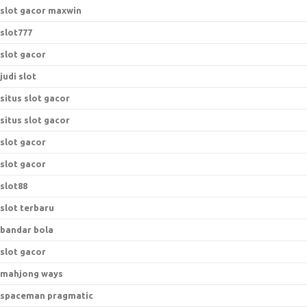
slot gacor maxwin
slot777
slot gacor
judi slot
situs slot gacor
situs slot gacor
slot gacor
slot gacor
slot88
slot terbaru
bandar bola
slot gacor
mahjong ways
spaceman pragmatic