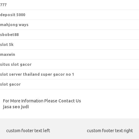
777
deposit 5000
mahjong ways
sbobet88
slot 5k
maxwin
situs slot gacor
slot server thailand super gacor no 1
slot gacor
For More Information Please
Contact Us
jasa seo judi
custom footer text left
custom footer text right