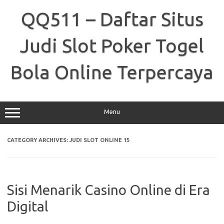
Skip
to
QQ511 – Daftar Situs
content
Judi Slot Poker Togel
Bola Online Terpercaya
Menu
CATEGORY ARCHIVES:
JUDI SLOT ONLINE 15
Sisi Menarik Casino Online di Era
Digital