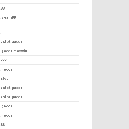
t88
t agam99
t
us slot gacor
t gacor maxwin
t777
t gacor
 slot
us slot gacor
us slot gacor
t gacor
t gacor
t88