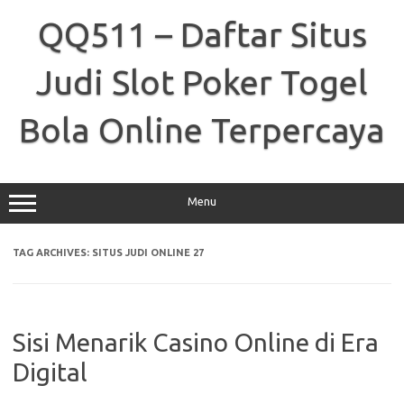
Skip
to
QQ511 – Daftar Situs
content
Judi Slot Poker Togel
Bola Online Terpercaya
Menu
TAG ARCHIVES:
SITUS JUDI ONLINE 27
Sisi Menarik Casino Online di Era
Digital