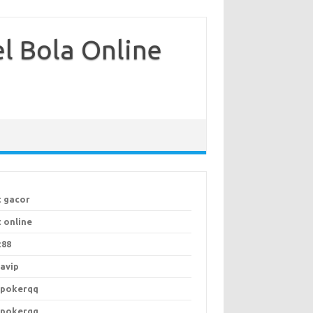
el Bola Online
t gacor
t online
t88
avip
bpokerqq
bpokerqq