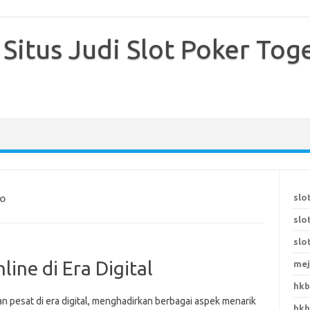
Situs Judi Slot Poker Tog
slo
GO
slo
slo
line di Era Digital
mej
hk
 pesat di era digital, menghadirkan berbagai aspek menarik
hk