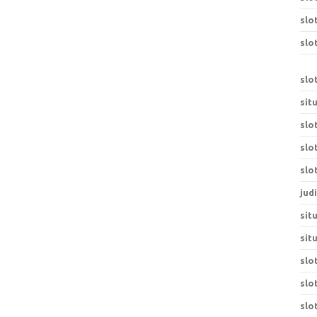
slo
slo
slo
sit
slo
slo
slo
judi
sit
sit
slo
slo
slo